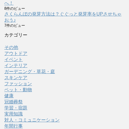
へ！
8件のビュー
さくらんぼの発芽方法は？ぐぐっと発芽率をUPさせちゃ
おう♪
7件のビュー
カテゴリー
その他
アウトドア
イベント
インテリア
ガーデニング・草花・庭
スキンケア
ファッション
ペット・動物
健康
冠婚葬祭
学習・宿題
実用知識
対人・コミュニケーション
年間行事