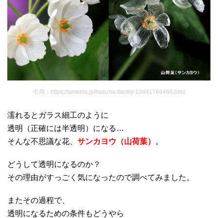
引用：https://ameblo.jp/hasuna-f/entry-12441766460.html
濡れるとガラス細工のように
透明（正確には半透明）になる…
そんな不思議な花、
サンカヨウ（山荷葉）
。
どうして透明になるのか？
その理由がすっごく気になったので調べてみました。
またその過程で、
透明になるための条件もどうやら