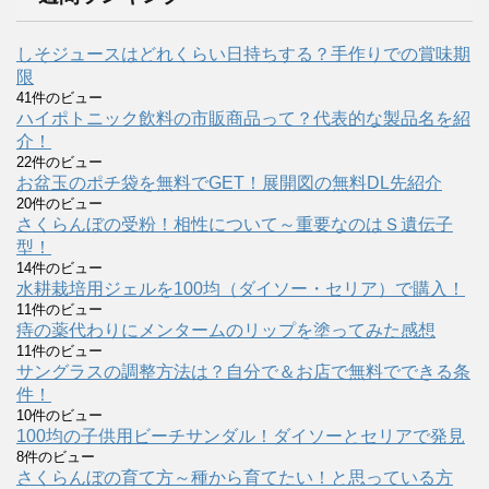
しそジュースはどれくらい日持ちする？手作りでの賞味期
限
41件のビュー
ハイポトニック飲料の市販商品って？代表的な製品名を紹
介！
22件のビュー
お盆玉のポチ袋を無料でGET！展開図の無料DL先紹介
20件のビュー
さくらんぼの受粉！相性について～重要なのはＳ遺伝子
型！
14件のビュー
水耕栽培用ジェルを100均（ダイソー・セリア）で購入！
11件のビュー
痔の薬代わりにメンタームのリップを塗ってみた感想
11件のビュー
サングラスの調整方法は？自分で＆お店で無料でできる条
件！
10件のビュー
100均の子供用ビーチサンダル！ダイソーとセリアで発見
8件のビュー
さくらんぼの育て方～種から育てたい！と思っている方