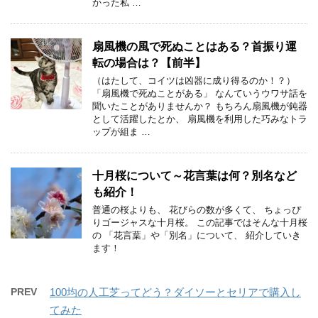
かった私 …
扇風機の風で死ぬことはある？首振り運
転の場合は？【前半】
（はたして、コイツは凶器に成り得るのか！？）
「扇風機で死ぬことがある」 なんていうウワサ話を
聞いたことがありませんか？ もちろん扇風機が鈍器
として活躍したとか、 扇風機を利用した巧みなトラ
ップが組ま …
十月桜について～花言葉は何？別名など
も紹介！
普通の桜よりも、 花びらの数が多くて、 ちょっぴ
りゴージャスな十月桜。 この記事ではそんな十月桜
の 「花言葉」や「別名」について、 紹介していき
ます！
PREV
100均の人工芝ってどう？ダイソーとセリアで購入し
てみた