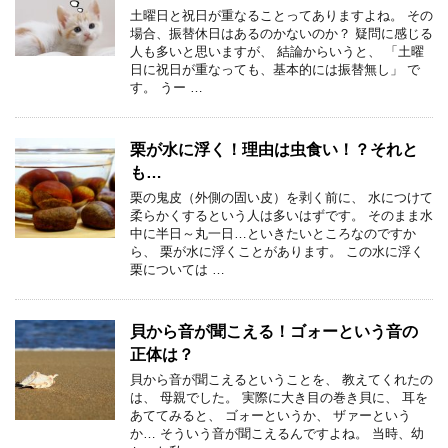
土曜日と祝日が重なることってありますよね。 その
場合、振替休日はあるのかないのか？ 疑問に感じる
人も多いと思いますが、 結論からいうと、 「土曜
日に祝日が重なっても、基本的には振替無し」 で
す。 うー …
栗が水に浮く！理由は虫食い！？それと
も…
栗の鬼皮（外側の固い皮）を剥く前に、 水につけて
柔らかくするという人は多いはずです。 そのまま水
中に半日～丸一日…といきたいところなのですか
ら、 栗が水に浮くことがあります。 この水に浮く
栗については …
貝から音が聞こえる！ゴォーという音の
正体は？
貝から音が聞こえるということを、 教えてくれたの
は、 母親でした。 実際に大き目の巻き貝に、 耳を
あててみると、 ゴォーというか、 ザァーという
か… そういう音が聞こえるんですよね。 当時、幼