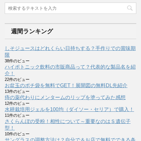
週間ランキング
しそジュースはどれくらい日持ちする？手作りでの賞味期
限
38件のビュー
ハイポトニック飲料の市販商品って？代表的な製品名を紹
介！
22件のビュー
お盆玉のポチ袋を無料でGET！展開図の無料DL先紹介
13件のビュー
痔の薬代わりにメンタームのリップを塗ってみた感想
12件のビュー
水耕栽培用ジェルを100均（ダイソー・セリア）で購入！
11件のビュー
さくらんぼの受粉！相性について～重要なのはＳ遺伝子
型！
10件のビュー
サングラスの調整方法は？自分で＆お店で無料でできる条