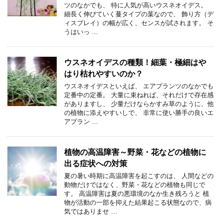
ツのなかでも、 特に人気が高いウスネオイデス。
細長く伸びていく蔓タイプの葉なので、 飾り方（デ
ィスプレイ）の幅が広く、センスが試されます。 そ
うはいっ …
ウスネオイデスの種類！細葉・極細はや
はり枯れやすいのか？
ウスネオイデスといえば、 エアプランツのなかでも
定番中の定番。 大量に束ねれば、それだけで存在感
がありますし、 少量だけならかすみ草のように、他
の植物に添えやすいしで、 非常に使い勝手の良いエ
アプラン …
植物の高温障害～野菜・花などの植物に
出る症状への対策
夏の暑い時期に高温障害を起こすのは、 人間などの
動物だけではなく、野菜・花などの植物も同じで
す。 高温障害は夏の悪環境のなか生き残ろうと 植
物が活動の一部を抑えた結果起こる状態なので、病
気ではありませ …